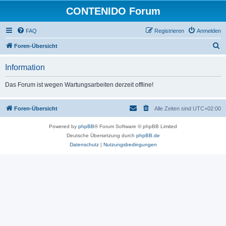
CONTENIDO Forum
FAQ
Registrieren
Anmelden
S
Foren-Übersicht
u
Information
c
h
Das Forum ist wegen Wartungsarbeiten derzeit offline!
e
Foren-Übersicht
Alle Zeiten sind
UTC+02:00
Powered by
phpBB
® Forum Software © phpBB Limited
Deutsche Übersetzung durch
phpBB.de
Datenschutz
|
Nutzungsbedingungen