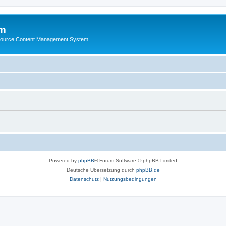
m
ource Content Management System
Powered by
phpBB
® Forum Software © phpBB Limited
Deutsche Übersetzung durch
phpBB.de
Datenschutz
|
Nutzungsbedingungen