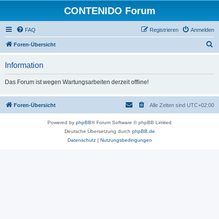
CONTENIDO Forum
FAQ
Registrieren
Anmelden
S
Foren-Übersicht
u
Information
c
h
Das Forum ist wegen Wartungsarbeiten derzeit offline!
e
Foren-Übersicht
Alle Zeiten sind
UTC+02:00
Powered by
phpBB
® Forum Software © phpBB Limited
Deutsche Übersetzung durch
phpBB.de
Datenschutz
|
Nutzungsbedingungen