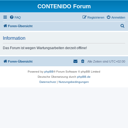
CONTENIDO Forum
FAQ
Registrieren
Anmelden
S
Foren-Übersicht
u
Information
c
h
Das Forum ist wegen Wartungsarbeiten derzeit offline!
e
Foren-Übersicht
Alle Zeiten sind
UTC+02:00
Powered by
phpBB
® Forum Software © phpBB Limited
Deutsche Übersetzung durch
phpBB.de
Datenschutz
|
Nutzungsbedingungen