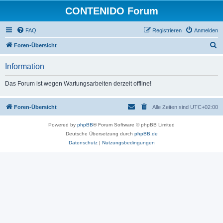
CONTENIDO Forum
FAQ
Registrieren
Anmelden
S
Foren-Übersicht
u
Information
c
h
Das Forum ist wegen Wartungsarbeiten derzeit offline!
e
Foren-Übersicht
Alle Zeiten sind
UTC+02:00
Powered by
phpBB
® Forum Software © phpBB Limited
Deutsche Übersetzung durch
phpBB.de
Datenschutz
|
Nutzungsbedingungen