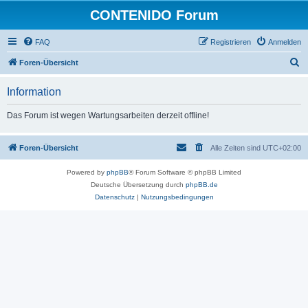
CONTENIDO Forum
FAQ
Registrieren
Anmelden
S
Foren-Übersicht
u
Information
c
h
Das Forum ist wegen Wartungsarbeiten derzeit offline!
e
Foren-Übersicht
Alle Zeiten sind
UTC+02:00
Powered by
phpBB
® Forum Software © phpBB Limited
Deutsche Übersetzung durch
phpBB.de
Datenschutz
|
Nutzungsbedingungen