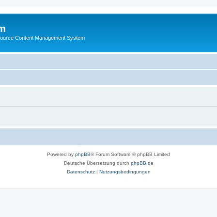
m
ource Content Management System
Powered by
phpBB
® Forum Software © phpBB Limited
Deutsche Übersetzung durch
phpBB.de
Datenschutz
|
Nutzungsbedingungen