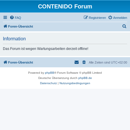
CONTENIDO Forum
FAQ
Registrieren
Anmelden
S
Foren-Übersicht
u
Information
c
h
Das Forum ist wegen Wartungsarbeiten derzeit offline!
e
Foren-Übersicht
Alle Zeiten sind
UTC+02:00
Powered by
phpBB
® Forum Software © phpBB Limited
Deutsche Übersetzung durch
phpBB.de
Datenschutz
|
Nutzungsbedingungen