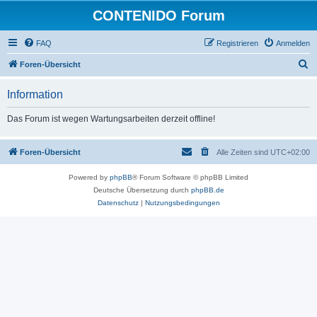
CONTENIDO Forum
FAQ
Registrieren
Anmelden
S
Foren-Übersicht
u
Information
c
h
Das Forum ist wegen Wartungsarbeiten derzeit offline!
e
Foren-Übersicht
Alle Zeiten sind
UTC+02:00
Powered by
phpBB
® Forum Software © phpBB Limited
Deutsche Übersetzung durch
phpBB.de
Datenschutz
|
Nutzungsbedingungen