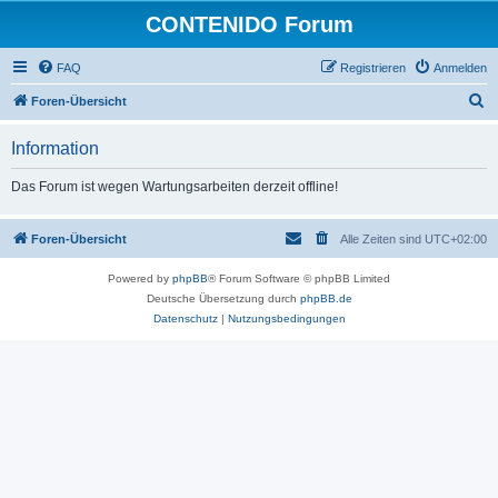
CONTENIDO Forum
FAQ
Registrieren
Anmelden
S
Foren-Übersicht
u
Information
c
h
Das Forum ist wegen Wartungsarbeiten derzeit offline!
e
Foren-Übersicht
Alle Zeiten sind
UTC+02:00
Powered by
phpBB
® Forum Software © phpBB Limited
Deutsche Übersetzung durch
phpBB.de
Datenschutz
|
Nutzungsbedingungen