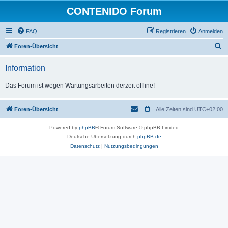
CONTENIDO Forum
FAQ
Registrieren
Anmelden
S
Foren-Übersicht
u
Information
c
h
Das Forum ist wegen Wartungsarbeiten derzeit offline!
e
Foren-Übersicht
Alle Zeiten sind
UTC+02:00
Powered by
phpBB
® Forum Software © phpBB Limited
Deutsche Übersetzung durch
phpBB.de
Datenschutz
|
Nutzungsbedingungen