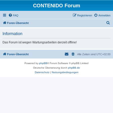
CONTENIDO Forum
FAQ
Registrieren
Anmelden
S
Foren-Übersicht
u
Information
c
h
Das Forum ist wegen Wartungsarbeiten derzeit offline!
e
Foren-Übersicht
Alle Zeiten sind
UTC+02:00
Powered by
phpBB
® Forum Software © phpBB Limited
Deutsche Übersetzung durch
phpBB.de
Datenschutz
|
Nutzungsbedingungen