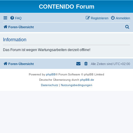
CONTENIDO Forum
FAQ
Registrieren
Anmelden
S
Foren-Übersicht
u
Information
c
h
Das Forum ist wegen Wartungsarbeiten derzeit offline!
e
Foren-Übersicht
Alle Zeiten sind
UTC+02:00
Powered by
phpBB
® Forum Software © phpBB Limited
Deutsche Übersetzung durch
phpBB.de
Datenschutz
|
Nutzungsbedingungen