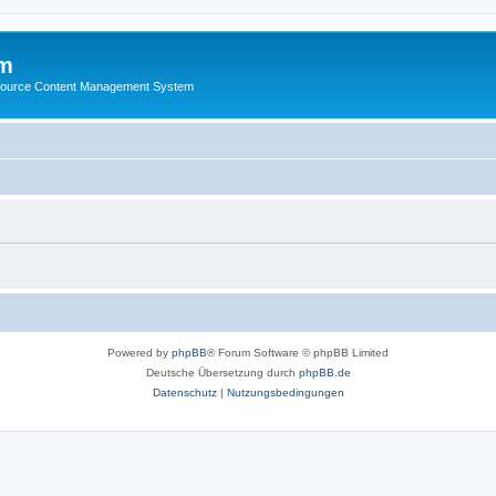
m
ource Content Management System
Powered by
phpBB
® Forum Software © phpBB Limited
Deutsche Übersetzung durch
phpBB.de
Datenschutz
|
Nutzungsbedingungen