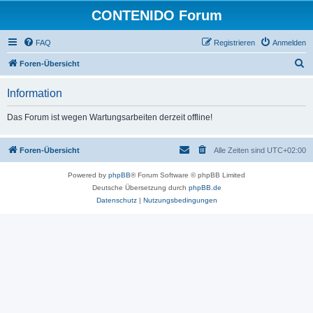
CONTENIDO Forum
FAQ
Registrieren
Anmelden
S
Foren-Übersicht
u
Information
c
h
Das Forum ist wegen Wartungsarbeiten derzeit offline!
e
Foren-Übersicht
Alle Zeiten sind
UTC+02:00
Powered by
phpBB
® Forum Software © phpBB Limited
Deutsche Übersetzung durch
phpBB.de
Datenschutz
|
Nutzungsbedingungen