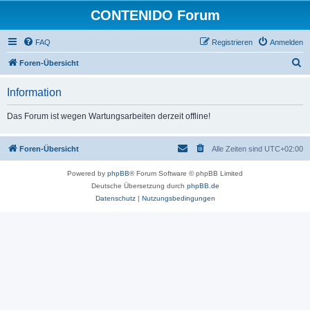
CONTENIDO Forum
FAQ
Registrieren
Anmelden
S
Foren-Übersicht
u
Information
c
h
Das Forum ist wegen Wartungsarbeiten derzeit offline!
e
Foren-Übersicht
Alle Zeiten sind
UTC+02:00
Powered by
phpBB
® Forum Software © phpBB Limited
Deutsche Übersetzung durch
phpBB.de
Datenschutz
|
Nutzungsbedingungen