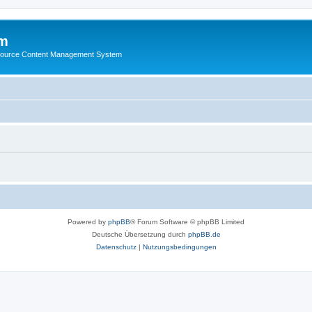
m
ource Content Management System
Powered by
phpBB
® Forum Software © phpBB Limited
Deutsche Übersetzung durch
phpBB.de
Datenschutz
|
Nutzungsbedingungen