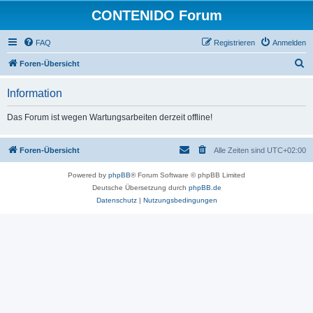
CONTENIDO Forum
FAQ
Registrieren
Anmelden
S
Foren-Übersicht
u
Information
c
h
Das Forum ist wegen Wartungsarbeiten derzeit offline!
e
Foren-Übersicht
Alle Zeiten sind
UTC+02:00
Powered by
phpBB
® Forum Software © phpBB Limited
Deutsche Übersetzung durch
phpBB.de
Datenschutz
|
Nutzungsbedingungen