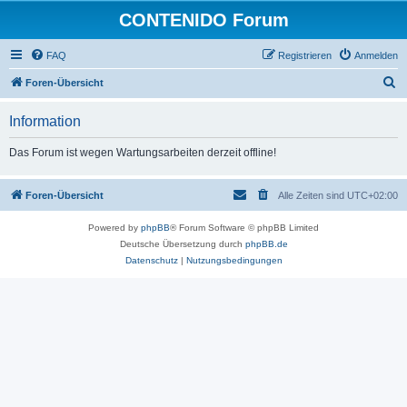
CONTENIDO Forum
FAQ
Registrieren
Anmelden
S
Foren-Übersicht
u
Information
c
h
Das Forum ist wegen Wartungsarbeiten derzeit offline!
e
Foren-Übersicht
Alle Zeiten sind
UTC+02:00
Powered by
phpBB
® Forum Software © phpBB Limited
Deutsche Übersetzung durch
phpBB.de
Datenschutz
|
Nutzungsbedingungen