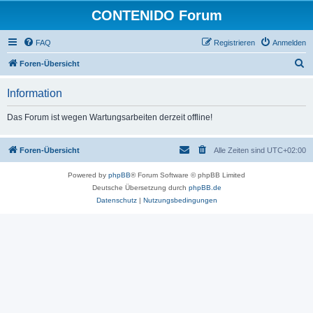
CONTENIDO Forum
FAQ
Registrieren
Anmelden
S
Foren-Übersicht
u
Information
c
h
Das Forum ist wegen Wartungsarbeiten derzeit offline!
e
Foren-Übersicht
Alle Zeiten sind
UTC+02:00
Powered by
phpBB
® Forum Software © phpBB Limited
Deutsche Übersetzung durch
phpBB.de
Datenschutz
|
Nutzungsbedingungen