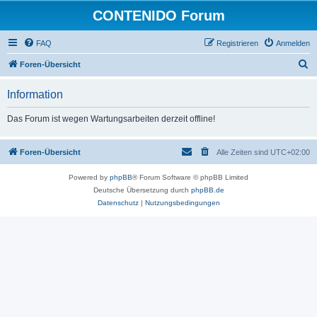
CONTENIDO Forum
FAQ
Registrieren
Anmelden
S
Foren-Übersicht
u
Information
c
h
Das Forum ist wegen Wartungsarbeiten derzeit offline!
e
Foren-Übersicht
Alle Zeiten sind
UTC+02:00
Powered by
phpBB
® Forum Software © phpBB Limited
Deutsche Übersetzung durch
phpBB.de
Datenschutz
|
Nutzungsbedingungen