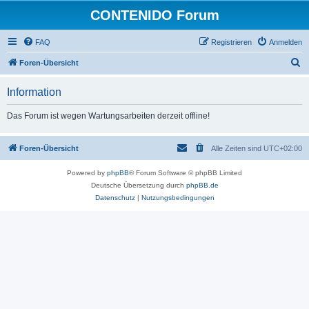
CONTENIDO Forum
FAQ
Registrieren
Anmelden
S
Foren-Übersicht
u
Information
c
h
Das Forum ist wegen Wartungsarbeiten derzeit offline!
e
Foren-Übersicht
Alle Zeiten sind
UTC+02:00
Powered by
phpBB
® Forum Software © phpBB Limited
Deutsche Übersetzung durch
phpBB.de
Datenschutz
|
Nutzungsbedingungen