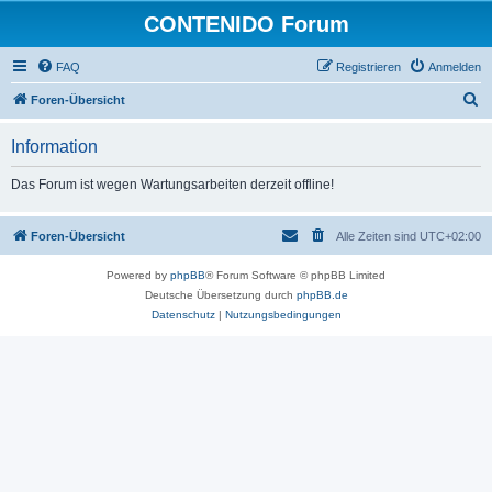
CONTENIDO Forum
FAQ
Registrieren
Anmelden
S
Foren-Übersicht
u
Information
c
h
Das Forum ist wegen Wartungsarbeiten derzeit offline!
e
Foren-Übersicht
Alle Zeiten sind
UTC+02:00
Powered by
phpBB
® Forum Software © phpBB Limited
Deutsche Übersetzung durch
phpBB.de
Datenschutz
|
Nutzungsbedingungen