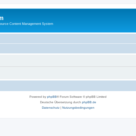
m
ource Content Management System
Powered by
phpBB
® Forum Software © phpBB Limited
Deutsche Übersetzung durch
phpBB.de
Datenschutz
|
Nutzungsbedingungen