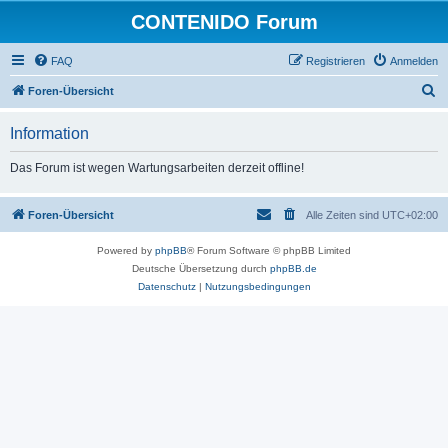
CONTENIDO Forum
FAQ
Registrieren
Anmelden
S
Foren-Übersicht
u
Information
c
h
Das Forum ist wegen Wartungsarbeiten derzeit offline!
e
Foren-Übersicht
Alle Zeiten sind
UTC+02:00
Powered by
phpBB
® Forum Software © phpBB Limited
Deutsche Übersetzung durch
phpBB.de
Datenschutz
|
Nutzungsbedingungen