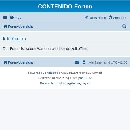
CONTENIDO Forum
FAQ
Registrieren
Anmelden
S
Foren-Übersicht
u
Information
c
h
Das Forum ist wegen Wartungsarbeiten derzeit offline!
e
Foren-Übersicht
Alle Zeiten sind
UTC+02:00
Powered by
phpBB
® Forum Software © phpBB Limited
Deutsche Übersetzung durch
phpBB.de
Datenschutz
|
Nutzungsbedingungen