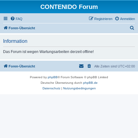
CONTENIDO Forum
FAQ
Registrieren
Anmelden
S
Foren-Übersicht
u
Information
c
h
Das Forum ist wegen Wartungsarbeiten derzeit offline!
e
Foren-Übersicht
Alle Zeiten sind
UTC+02:00
Powered by
phpBB
® Forum Software © phpBB Limited
Deutsche Übersetzung durch
phpBB.de
Datenschutz
|
Nutzungsbedingungen