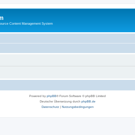
m
ource Content Management System
Powered by
phpBB
® Forum Software © phpBB Limited
Deutsche Übersetzung durch
phpBB.de
Datenschutz
|
Nutzungsbedingungen