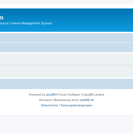
m
ource Content Management System
Powered by
phpBB
® Forum Software © phpBB Limited
Deutsche Übersetzung durch
phpBB.de
Datenschutz
|
Nutzungsbedingungen