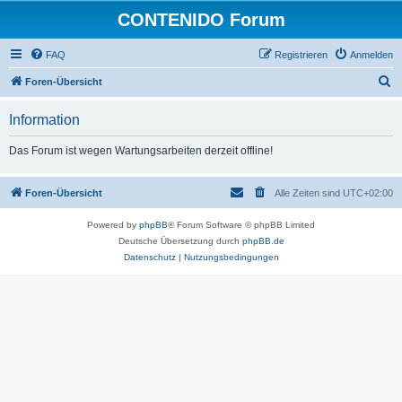
CONTENIDO Forum
FAQ
Registrieren
Anmelden
S
Foren-Übersicht
u
Information
c
h
Das Forum ist wegen Wartungsarbeiten derzeit offline!
e
Foren-Übersicht
Alle Zeiten sind
UTC+02:00
Powered by
phpBB
® Forum Software © phpBB Limited
Deutsche Übersetzung durch
phpBB.de
Datenschutz
|
Nutzungsbedingungen