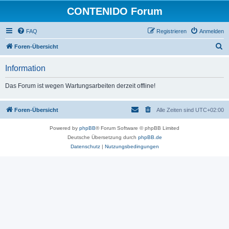
CONTENIDO Forum
FAQ
Registrieren
Anmelden
S
Foren-Übersicht
u
Information
c
h
Das Forum ist wegen Wartungsarbeiten derzeit offline!
e
Foren-Übersicht
Alle Zeiten sind
UTC+02:00
Powered by
phpBB
® Forum Software © phpBB Limited
Deutsche Übersetzung durch
phpBB.de
Datenschutz
|
Nutzungsbedingungen