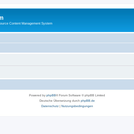
m
ource Content Management System
Powered by
phpBB
® Forum Software © phpBB Limited
Deutsche Übersetzung durch
phpBB.de
Datenschutz
|
Nutzungsbedingungen