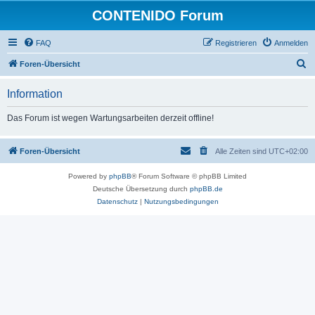
CONTENIDO Forum
FAQ
Registrieren
Anmelden
S
Foren-Übersicht
u
Information
c
h
Das Forum ist wegen Wartungsarbeiten derzeit offline!
e
Foren-Übersicht
Alle Zeiten sind
UTC+02:00
Powered by
phpBB
® Forum Software © phpBB Limited
Deutsche Übersetzung durch
phpBB.de
Datenschutz
|
Nutzungsbedingungen