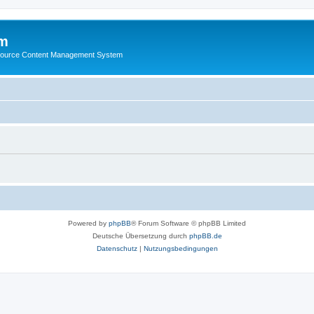
m
ource Content Management System
Powered by
phpBB
® Forum Software © phpBB Limited
Deutsche Übersetzung durch
phpBB.de
Datenschutz
|
Nutzungsbedingungen