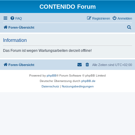
CONTENIDO Forum
FAQ
Registrieren
Anmelden
S
Foren-Übersicht
u
Information
c
h
Das Forum ist wegen Wartungsarbeiten derzeit offline!
e
Foren-Übersicht
Alle Zeiten sind
UTC+02:00
Powered by
phpBB
® Forum Software © phpBB Limited
Deutsche Übersetzung durch
phpBB.de
Datenschutz
|
Nutzungsbedingungen