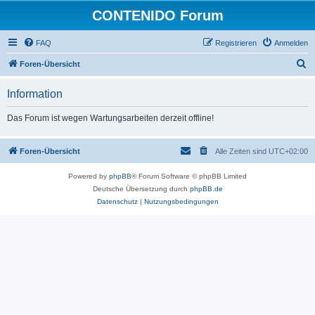
CONTENIDO Forum
FAQ
Registrieren
Anmelden
S
Foren-Übersicht
u
Information
c
h
Das Forum ist wegen Wartungsarbeiten derzeit offline!
e
Foren-Übersicht
Alle Zeiten sind
UTC+02:00
Powered by
phpBB
® Forum Software © phpBB Limited
Deutsche Übersetzung durch
phpBB.de
Datenschutz
|
Nutzungsbedingungen