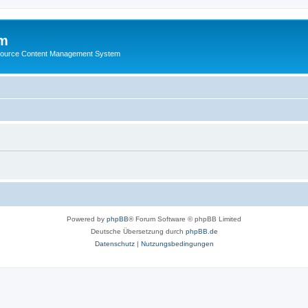
m
ource Content Management System
Powered by
phpBB
® Forum Software © phpBB Limited
Deutsche Übersetzung durch
phpBB.de
Datenschutz
|
Nutzungsbedingungen