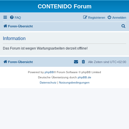
CONTENIDO Forum
FAQ
Registrieren
Anmelden
S
Foren-Übersicht
u
Information
c
h
Das Forum ist wegen Wartungsarbeiten derzeit offline!
e
Foren-Übersicht
Alle Zeiten sind
UTC+02:00
Powered by
phpBB
® Forum Software © phpBB Limited
Deutsche Übersetzung durch
phpBB.de
Datenschutz
|
Nutzungsbedingungen