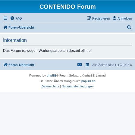
CONTENIDO Forum
FAQ
Registrieren
Anmelden
S
Foren-Übersicht
u
Information
c
h
Das Forum ist wegen Wartungsarbeiten derzeit offline!
e
Foren-Übersicht
Alle Zeiten sind
UTC+02:00
Powered by
phpBB
® Forum Software © phpBB Limited
Deutsche Übersetzung durch
phpBB.de
Datenschutz
|
Nutzungsbedingungen