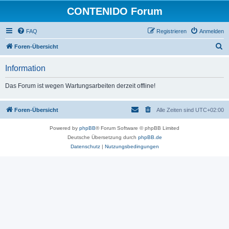
CONTENIDO Forum
FAQ
Registrieren
Anmelden
S
Foren-Übersicht
u
Information
c
h
Das Forum ist wegen Wartungsarbeiten derzeit offline!
e
Foren-Übersicht
Alle Zeiten sind
UTC+02:00
Powered by
phpBB
® Forum Software © phpBB Limited
Deutsche Übersetzung durch
phpBB.de
Datenschutz
|
Nutzungsbedingungen