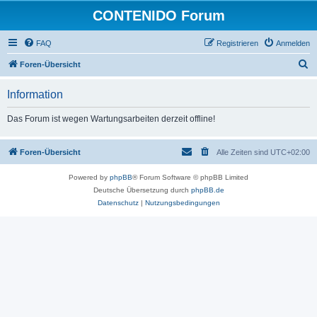
CONTENIDO Forum
FAQ
Registrieren
Anmelden
S
Foren-Übersicht
u
Information
c
h
Das Forum ist wegen Wartungsarbeiten derzeit offline!
e
Foren-Übersicht
Alle Zeiten sind
UTC+02:00
Powered by
phpBB
® Forum Software © phpBB Limited
Deutsche Übersetzung durch
phpBB.de
Datenschutz
|
Nutzungsbedingungen