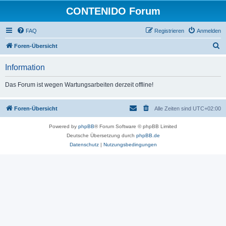
CONTENIDO Forum
FAQ
Registrieren
Anmelden
S
Foren-Übersicht
u
Information
c
h
Das Forum ist wegen Wartungsarbeiten derzeit offline!
e
Foren-Übersicht
Alle Zeiten sind
UTC+02:00
Powered by
phpBB
® Forum Software © phpBB Limited
Deutsche Übersetzung durch
phpBB.de
Datenschutz
|
Nutzungsbedingungen