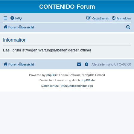
CONTENIDO Forum
FAQ
Registrieren
Anmelden
S
Foren-Übersicht
u
Information
c
h
Das Forum ist wegen Wartungsarbeiten derzeit offline!
e
Foren-Übersicht
Alle Zeiten sind
UTC+02:00
Powered by
phpBB
® Forum Software © phpBB Limited
Deutsche Übersetzung durch
phpBB.de
Datenschutz
|
Nutzungsbedingungen