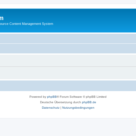
m
ource Content Management System
Powered by
phpBB
® Forum Software © phpBB Limited
Deutsche Übersetzung durch
phpBB.de
Datenschutz
|
Nutzungsbedingungen