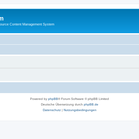
m
ource Content Management System
Powered by
phpBB
® Forum Software © phpBB Limited
Deutsche Übersetzung durch
phpBB.de
Datenschutz
|
Nutzungsbedingungen