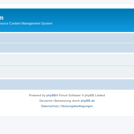
m
ource Content Management System
Powered by
phpBB
® Forum Software © phpBB Limited
Deutsche Übersetzung durch
phpBB.de
Datenschutz
|
Nutzungsbedingungen