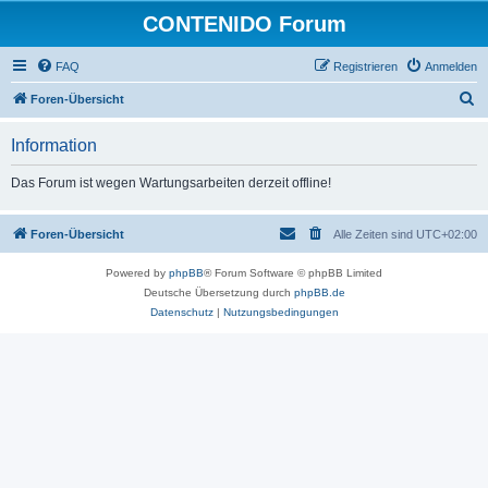
CONTENIDO Forum
FAQ
Registrieren
Anmelden
S
Foren-Übersicht
u
Information
c
h
Das Forum ist wegen Wartungsarbeiten derzeit offline!
e
Foren-Übersicht
Alle Zeiten sind
UTC+02:00
Powered by
phpBB
® Forum Software © phpBB Limited
Deutsche Übersetzung durch
phpBB.de
Datenschutz
|
Nutzungsbedingungen