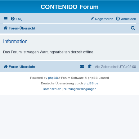
CONTENIDO Forum
FAQ
Registrieren
Anmelden
S
Foren-Übersicht
u
Information
c
h
Das Forum ist wegen Wartungsarbeiten derzeit offline!
e
Foren-Übersicht
Alle Zeiten sind
UTC+02:00
Powered by
phpBB
® Forum Software © phpBB Limited
Deutsche Übersetzung durch
phpBB.de
Datenschutz
|
Nutzungsbedingungen