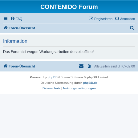
CONTENIDO Forum
FAQ
Registrieren
Anmelden
S
Foren-Übersicht
u
Information
c
h
Das Forum ist wegen Wartungsarbeiten derzeit offline!
e
Foren-Übersicht
Alle Zeiten sind
UTC+02:00
Powered by
phpBB
® Forum Software © phpBB Limited
Deutsche Übersetzung durch
phpBB.de
Datenschutz
|
Nutzungsbedingungen