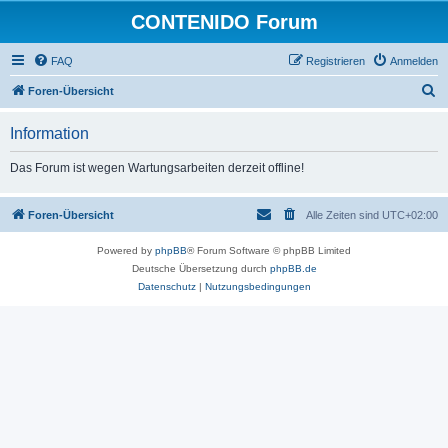
CONTENIDO Forum
FAQ
Registrieren
Anmelden
S
Foren-Übersicht
u
Information
c
h
Das Forum ist wegen Wartungsarbeiten derzeit offline!
e
Foren-Übersicht
Alle Zeiten sind
UTC+02:00
Powered by
phpBB
® Forum Software © phpBB Limited
Deutsche Übersetzung durch
phpBB.de
Datenschutz
|
Nutzungsbedingungen